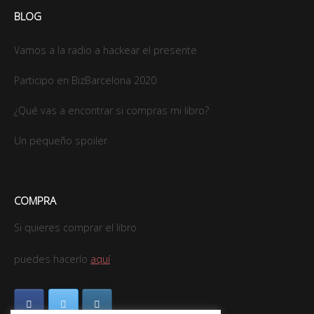
BLOG
Vamos a la radio a hackear el presente
Participo en BizBarcelona 2020
¿Qué vas a encontrar si compras mi libro?
Un pequeño spoiler
COMPRA
Si quieres comprar el libro
puedes hacerlo
aquí