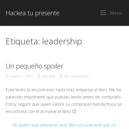
Ir
al
Hackea tu presente
Me
Menú
contenido
Etiqueta:
leadership
Un pequeño spoiler
enero 7, 2017
por
eab
Un comentario
Este texto lo encontrarás nada más empezar el libro. Me ha
parecido importante que puedas leerlo antes de comprarlo.
Estoy seguro que quien valore su compra en tienda física se
encontrará con él al hojear el libro 🙂
No quiero que empieces este libro sin aclararte que no