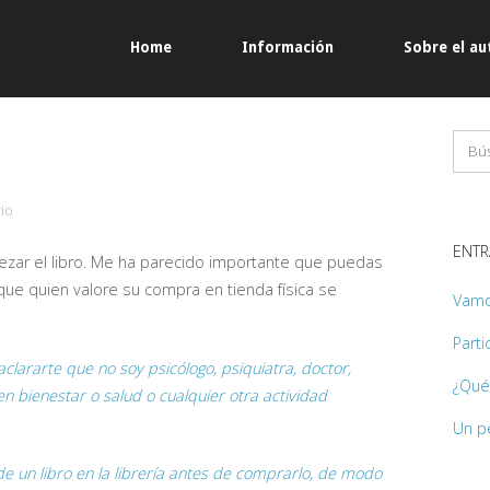
Home
Información
Sobre el au
io
ENTR
zar el libro. Me ha parecido importante que puedas
que quien valore su compra en tienda física se
Vamo
Parti
clararte que no soy psicólogo, psiquiatra, doctor,
¿Qué 
n bienestar o salud o cualquier otra actividad
Un p
de un libro en la librería antes de comprarlo, de modo