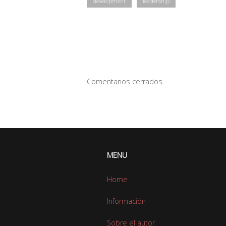
development
leadership
Navegación
de
Comentarios cerrados.
la
entrada
MENU
Home
Información
Sobre el autor