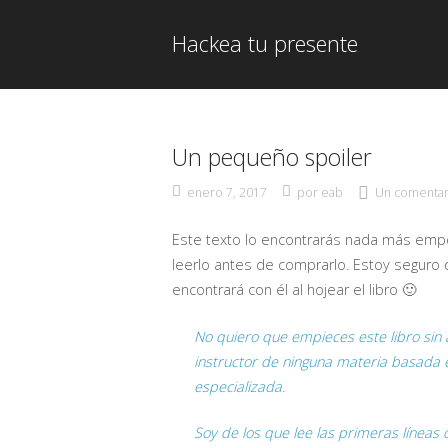
Ir
al
Hackea tu presente
contenido
Un pequeño spoiler
enero 7, 2017
por
eab
Un comentar
Este texto lo encontrarás nada más empe
leerlo antes de comprarlo. Estoy seguro 
encontrará con él al hojear el libro 🙂
No quiero que empieces este libro sin a
instructor de ninguna materia basada e
especializada.
Soy de los que lee las primeras líneas 