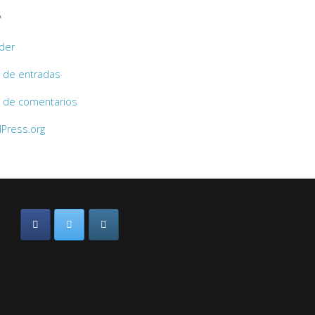
A
der
 de entradas
 de comentarios
Press.org