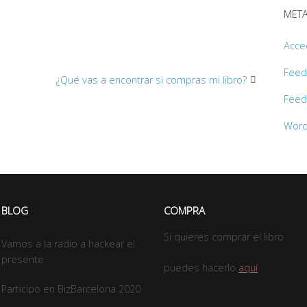
MET
Acce
Feed
¿Qué vas a encontrar si compras mi libro?
Feed
Word
BLOG
COMPRA
Si quieres comprar el libro
Vamos a la radio a hackear el
presente
puedes hacerlo
aquí
Participo en BizBarcelona 2020