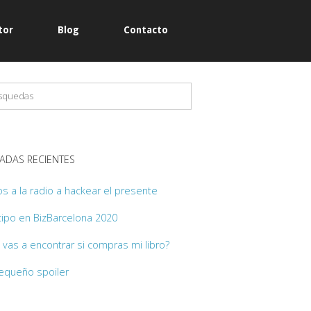
tor
Blog
Contacto
ABRIR
BARRA
DE
BÚSQUEDA
ADAS RECIENTES
s a la radio a hackear el presente
cipo en BizBarcelona 2020
vas a encontrar si compras mi libro?
equeño spoiler